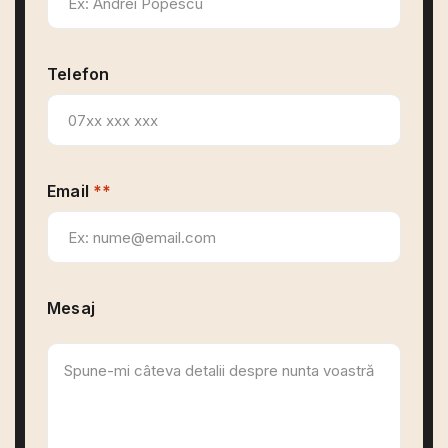
a fost o ședință de Crăciun tare frumoasă.
Mulțumim din suflet"
Telefon
Iulia Veronica Curtean
Email
**
Mesaj
"Am avut o experiență minunată în studioul
FotoMarco! Ședința noastră de Crăciun a fost
una faină si naturală unde ne-am simțit ca
între prieteni. Recomand cu drag! "