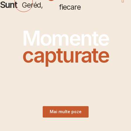
Sunt
Geréd,
fiecare
Momente
capturate
Mai multe poze