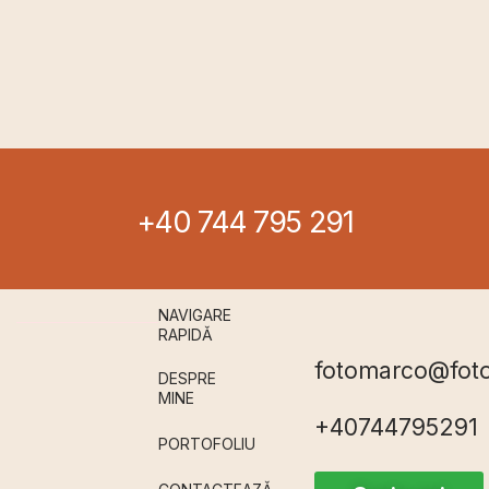
+40 744 795 291
NAVIGARE
RAPIDǍ
fotomarco@fot
DESPRE
MINE
+40744795291
PORTOFOLIU