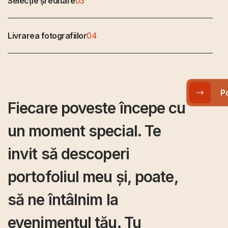
Selecție și editare
03
Livrarea fotografiilor
04
foto
P
Fiecare poveste începe cu
un moment special. Te
invit să descoperi
portofoliul meu și, poate,
să ne întâlnim la
evenimentul tău. Tu