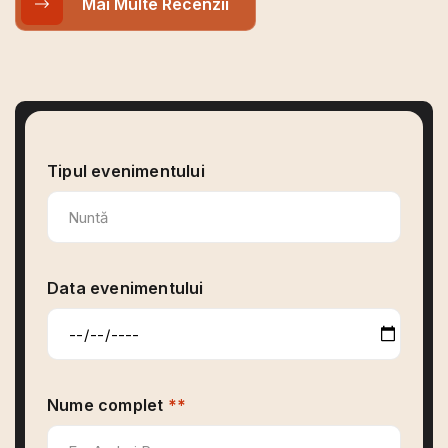
Mai Multe Recenzii
"Foarte prietenos, rabdator cu bebelusii, un
lucru foarte important, idei multe de poze,
cadre foarte frumoase si amintiri care raman
pe vecie! Ne-am simtit ca intr-un cadru familiar
si confortabil! Recomand cu drag!"
Tipul evenimentului
Catalina Nicoleta
Data evenimentului
Nume complet
**
"Piticul meu s-a simțit minunat, fotograful a
fost foarte priceput și a avut muuulta răbdare,